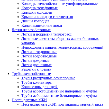
Колодцы железобетонные унифицированные
Колодцы телефонные
Крышки колодцев
Крышки колодцев с четвертью
Днища колодцев
Канализационные люки
Лотки железобетонные
Лотки и покрытия теплотрасс
Лотковые элементы сборных железобетонных
каналов
Непроходные каналы коллекторных сооружений
Лотки автодорожные
Лотки водоотводные
Лотки дождевые
Лотки дренажные
Решетки к лоткам
Трубы железобетонные
Трубы раструбные безнапорные
Трубы коллектора
Коллекторы для труб
Трубы асбестоцементные напорные и муфты
Трубы асбоцементные безнапорные и муфты
Нестандартные ЖБИ
Нестандартные ЖБИ под индивидуальный заказ