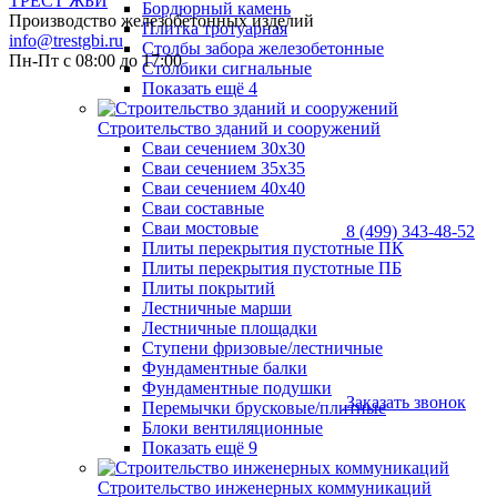
ТРЕСТ ЖБИ
Бордюрный камень
Производство железобетонных изделий
Плитка тротуарная
info@trestgbi.ru
Столбы забора железобетонные
Пн-Пт с 08:00 до 17:00
Столбики сигнальные
Показать ещё 4
Строительство зданий и сооружений
Сваи сечением 30х30
Сваи сечением 35х35
Сваи сечением 40х40
Сваи составные
Сваи мостовые
8 (499) 343-48-52
Плиты перекрытия пустотные ПК
Плиты перекрытия пустотные ПБ
Плиты покрытий
Лестничные марши
Лестничные площадки
Ступени фризовые/лестничные
Фундаментные балки
Фундаментные подушки
Заказать звонок
Перемычки брусковые/плитные
Блоки вентиляционные
Показать ещё 9
Строительство инженерных коммуникаций