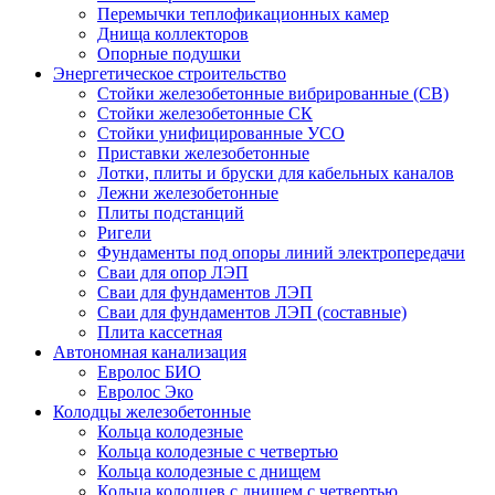
Перемычки теплофикационных камер
Днища коллекторов
Опорные подушки
Энергетическое строительство
Стойки железобетонные вибрированные (СВ)
Стойки железобетонные СК
Стойки унифицированные УСО
Приставки железобетонные
Лотки, плиты и бруски для кабельных каналов
Лежни железобетонные
Плиты подстанций
Ригели
Фундаменты под опоры линий электропередачи
Сваи для опор ЛЭП
Сваи для фундаментов ЛЭП
Сваи для фундаментов ЛЭП (составные)
Плита кассетная
Автономная канализация
Евролос БИО
Евролос Эко
Колодцы железобетонные
Кольца колодезные
Кольца колодезные с четвертью
Кольца колодезные с днищем
Кольца колодцев с днищем с четвертью