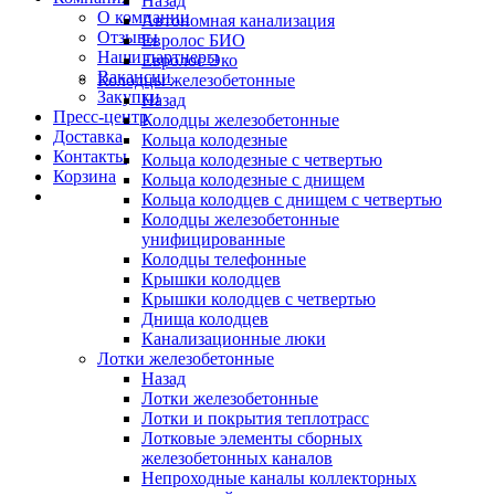
Назад
О компании
Автономная канализация
Отзывы
Евролос БИО
Наши партнеры
Евролос Эко
Вакансии
Колодцы железобетонные
Закупки
Назад
Пресс-центр
Колодцы железобетонные
Доставка
Кольца колодезные
Контакты
Кольца колодезные с четвертью
Корзина
Кольца колодезные с днищем
Кольца колодцев с днищем с четвертью
Колодцы железобетонные
унифицированные
Колодцы телефонные
Крышки колодцев
Крышки колодцев с четвертью
Днища колодцев
Канализационные люки
Лотки железобетонные
Назад
Лотки железобетонные
Лотки и покрытия теплотрасс
Лотковые элементы сборных
железобетонных каналов
Непроходные каналы коллекторных