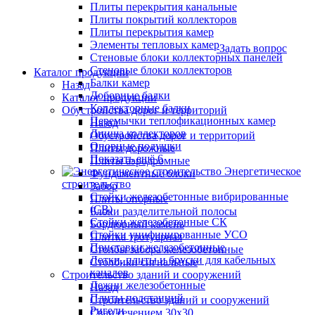
Плиты перекрытия канальные
Плиты покрытий коллекторов
Плиты перекрытия камер
Элементы тепловых камер
Задать вопрос
Стеновые блоки коллекторных панелей
Стеновые блоки коллекторов
Каталог продукции
Балки камер
Назад
Доборные балки
Каталог продукции
Коллекторные балки
Обустройства дорог и территорий
Перемычки теплофикационных камер
Назад
Днища коллекторов
Обустройства дорог и территорий
Опорные подушки
Плиты дорожные
Показать ещё 6
Плиты аэродромные
Энергетическое
Фундаментные блоки
строительство
Забор
Стойки железобетонные вибрированные
Плиты опорные
(СВ)
Блоки разделительной полосы
Стойки железобетонные СК
Бордюрный камень
Стойки унифицированные УСО
Плитка тротуарная
Приставки железобетонные
Столбы забора железобетонные
Лотки, плиты и бруски для кабельных
Столбики сигнальные
каналов
Строительство зданий и сооружений
Лежни железобетонные
Назад
Плиты подстанций
Строительство зданий и сооружений
Ригели
Сваи сечением 30х30