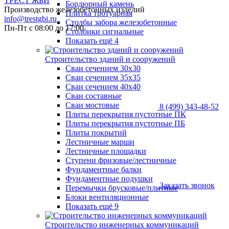
ТРЕСТ ЖБИ
Бордюрный камень
Производство железобетонных изделий
Плитка тротуарная
info@trestgbi.ru
Столбы забора железобетонные
Пн-Пт с 08:00 до 17:00
Столбики сигнальные
Показать ещё 4
Строительство зданий и сооружений
Сваи сечением 30х30
Сваи сечением 35х35
Сваи сечением 40х40
Сваи составные
Сваи мостовые
8 (499) 343-48-52
Плиты перекрытия пустотные ПК
Плиты перекрытия пустотные ПБ
Плиты покрытий
Лестничные марши
Лестничные площадки
Ступени фризовые/лестничные
Фундаментные балки
Фундаментные подушки
Заказать звонок
Перемычки брусковые/плитные
Блоки вентиляционные
Показать ещё 9
Строительство инженерных коммуникаций