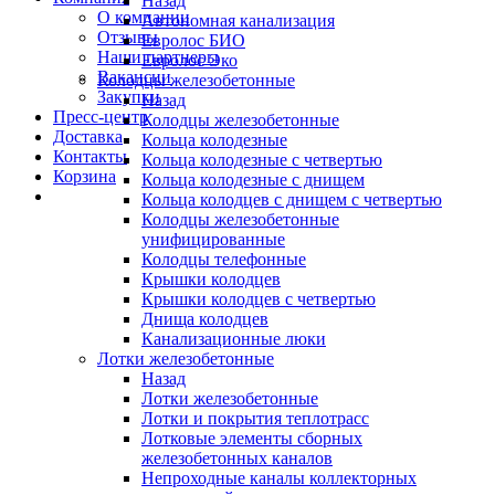
Назад
О компании
Автономная канализация
Отзывы
Евролос БИО
Наши партнеры
Евролос Эко
Вакансии
Колодцы железобетонные
Закупки
Назад
Пресс-центр
Колодцы железобетонные
Доставка
Кольца колодезные
Контакты
Кольца колодезные с четвертью
Корзина
Кольца колодезные с днищем
Кольца колодцев с днищем с четвертью
Колодцы железобетонные
унифицированные
Колодцы телефонные
Крышки колодцев
Крышки колодцев с четвертью
Днища колодцев
Канализационные люки
Лотки железобетонные
Назад
Лотки железобетонные
Лотки и покрытия теплотрасс
Лотковые элементы сборных
железобетонных каналов
Непроходные каналы коллекторных