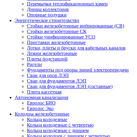
Перемычки теплофикационных камер
Днища коллекторов
Опорные подушки
Энергетическое строительство
Стойки железобетонные вибрированные (СВ)
Стойки железобетонные СК
Стойки унифицированные УСО
Приставки железобетонные
Лотки, плиты и бруски для кабельных каналов
Лежни железобетонные
Плиты подстанций
Ригели
Фундаменты под опоры линий электропередачи
Сваи для опор ЛЭП
Сваи для фундаментов ЛЭП
Сваи для фундаментов ЛЭП (составные)
Плита кассетная
Автономная канализация
Евролос БИО
Евролос Эко
Колодцы железобетонные
Кольца колодезные
Кольца колодезные с четвертью
Кольца колодезные с днищем
Кольца колодцев с днищем с четвертью