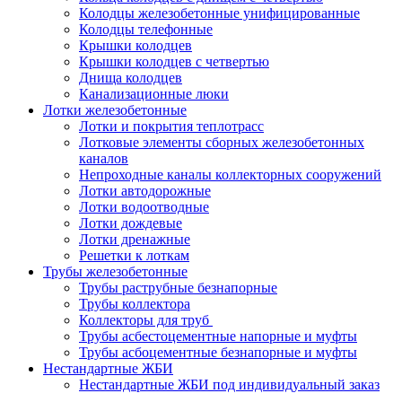
Колодцы железобетонные унифицированные
Колодцы телефонные
Крышки колодцев
Крышки колодцев с четвертью
Днища колодцев
Канализационные люки
Лотки железобетонные
Лотки и покрытия теплотрасс
Лотковые элементы сборных железобетонных
каналов
Непроходные каналы коллекторных сооружений
Лотки автодорожные
Лотки водоотводные
Лотки дождевые
Лотки дренажные
Решетки к лоткам
Трубы железобетонные
Трубы раструбные безнапорные
Трубы коллектора
Коллекторы для труб
Трубы асбестоцементные напорные и муфты
Трубы асбоцементные безнапорные и муфты
Нестандартные ЖБИ
Нестандартные ЖБИ под индивидуальный заказ