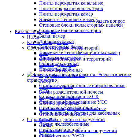
Плиты перекрытия канальные
Плиты покрытий коллекторов
Плиты перекрытия камер
Элементы тепловых камер
Задать вопрос
Стеновые блоки коллекторных панелей
Стеновые блоки коллекторов
Каталог продукции
Балки камер
Назад
Доборные балки
Каталог продукции
Коллекторные балки
Обустройства дорог и территорий
Перемычки теплофикационных камер
Назад
Днища коллекторов
Обустройства дорог и территорий
Опорные подушки
Плиты дорожные
Показать ещё 6
Плиты аэродромные
Энергетическое
Фундаментные блоки
строительство
Забор
Стойки железобетонные вибрированные
Плиты опорные
(СВ)
Блоки разделительной полосы
Стойки железобетонные СК
Бордюрный камень
Стойки унифицированные УСО
Плитка тротуарная
Приставки железобетонные
Столбы забора железобетонные
Лотки, плиты и бруски для кабельных
Столбики сигнальные
каналов
Строительство зданий и сооружений
Лежни железобетонные
Назад
Плиты подстанций
Строительство зданий и сооружений
Ригели
Сваи сечением 30х30